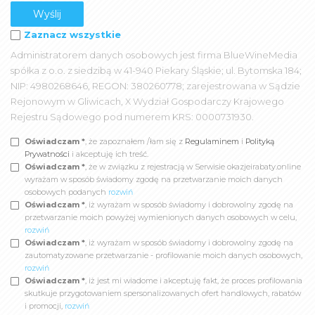
Zaznacz wszystkie
Administratorem danych osobowych jest firma BlueWineMedia
spółka z o.o. z siedzibą w 41-940 Piekary Śląskie; ul. Bytomska 184;
NIP: 4980268646, REGON: 380260778; zarejestrowana w Sądzie
Rejonowym w Gliwicach, X Wydział Gospodarczy Krajowego
Rejestru Sądowego pod numerem KRS: 0000731930.
Oświadczam *
, że zapoznałem /łam się z
Regulaminem
i
Polityką
Prywatności
i akceptuję ich treść.
Oświadczam *
, że w związku z rejestracją w Serwisie okazjeirabaty.online
wyrażam w sposób świadomy zgodę na przetwarzanie moich danych
osobowych podanych
rozwiń
Oświadczam *
, iż wyrażam w sposób świadomy i dobrowolny zgodę na
przetwarzanie moich powyżej wymienionych danych osobowych w celu,
rozwiń
Oświadczam *
, iż wyrażam w sposób świadomy i dobrowolny zgodę na
zautomatyzowane przetwarzanie - profilowanie moich danych osobowych,
rozwiń
Oświadczam *
, iż jest mi wiadome i akceptuję fakt, że proces profilowania
skutkuje przygotowaniem spersonalizowanych ofert handlowych, rabatów
i promocji,
rozwiń