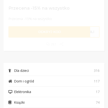
Przecena -15% na wszystko
Przecena -15% na wszystko
ODKRYJ KOD
MOLI
781
Dla dzieci
316
Dom i ogród
117
Elektronika
17
Książki
74