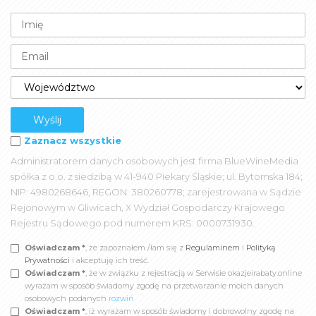
Zaznacz wszystkie
Administratorem danych osobowych jest firma BlueWineMedia
spółka z o.o. z siedzibą w 41-940 Piekary Śląskie; ul. Bytomska 184;
NIP: 4980268646, REGON: 380260778; zarejestrowana w Sądzie
Rejonowym w Gliwicach, X Wydział Gospodarczy Krajowego
Rejestru Sądowego pod numerem KRS: 0000731930.
Oświadczam *
, że zapoznałem /łam się z
Regulaminem
i
Polityką
Prywatności
i akceptuję ich treść.
Oświadczam *
, że w związku z rejestracją w Serwisie okazjeirabaty.online
wyrażam w sposób świadomy zgodę na przetwarzanie moich danych
osobowych podanych
rozwiń
Oświadczam *
, iż wyrażam w sposób świadomy i dobrowolny zgodę na