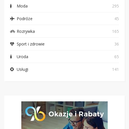
Moda
295
Podróże
45
Rozrywka
165
Sport i zdrowie
36
Uroda
65
Usługi
141