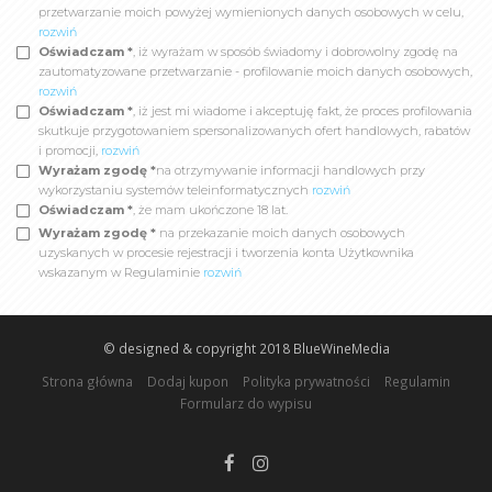
przetwarzanie moich powyżej wymienionych danych osobowych w celu,
rozwiń
Oświadczam *
, iż wyrażam w sposób świadomy i dobrowolny zgodę na
zautomatyzowane przetwarzanie - profilowanie moich danych osobowych,
rozwiń
Oświadczam *
, iż jest mi wiadome i akceptuję fakt, że proces profilowania
skutkuje przygotowaniem spersonalizowanych ofert handlowych, rabatów
i promocji,
rozwiń
Wyrażam zgodę *
na otrzymywanie informacji handlowych przy
wykorzystaniu systemów teleinformatycznych
rozwiń
Oświadczam *
, że mam ukończone 18 lat.
Wyrażam zgodę *
na przekazanie moich danych osobowych
uzyskanych w procesie rejestracji i tworzenia konta Użytkownika
wskazanym w Regulaminie
rozwiń
© designed & copyright 2018
BlueWineMedia
Strona główna
Dodaj kupon
Polityka prywatności
Regulamin
Formularz do wypisu