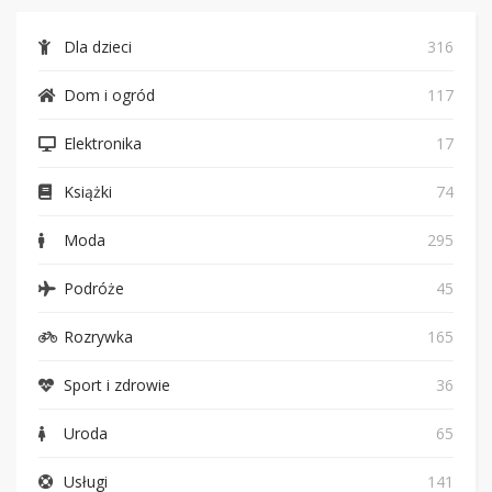
Dla dzieci
316
Dom i ogród
117
Elektronika
17
Książki
74
Moda
295
Podróże
45
Rozrywka
165
Sport i zdrowie
36
Uroda
65
Usługi
141