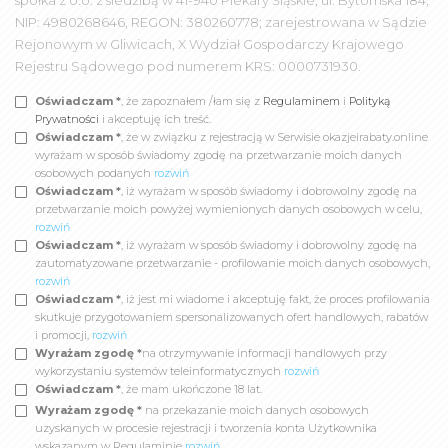
spółka z o.o. z siedzibą w 41-940 Piekary Śląskie; ul. Bytomska 184;
NIP: 4980268646, REGON: 380260778; zarejestrowana w Sądzie
Rejonowym w Gliwicach, X Wydział Gospodarczy Krajowego
Rejestru Sądowego pod numerem KRS: 0000731930.
Oświadczam *
, że zapoznałem /łam się z
Regulaminem
i
Polityką
Prywatności
i akceptuję ich treść.
Oświadczam *
, że w związku z rejestracją w Serwisie okazjeirabaty.online
wyrażam w sposób świadomy zgodę na przetwarzanie moich danych
osobowych podanych
rozwiń
Oświadczam *
, iż wyrażam w sposób świadomy i dobrowolny zgodę na
przetwarzanie moich powyżej wymienionych danych osobowych w celu,
rozwiń
Oświadczam *
, iż wyrażam w sposób świadomy i dobrowolny zgodę na
zautomatyzowane przetwarzanie - profilowanie moich danych osobowych,
rozwiń
Oświadczam *
, iż jest mi wiadome i akceptuję fakt, że proces profilowania
skutkuje przygotowaniem spersonalizowanych ofert handlowych, rabatów
i promocji,
rozwiń
Wyrażam zgodę *
na otrzymywanie informacji handlowych przy
wykorzystaniu systemów teleinformatycznych
rozwiń
Oświadczam *
, że mam ukończone 18 lat.
Wyrażam zgodę *
na przekazanie moich danych osobowych
uzyskanych w procesie rejestracji i tworzenia konta Użytkownika
wskazanym w Regulaminie
rozwiń